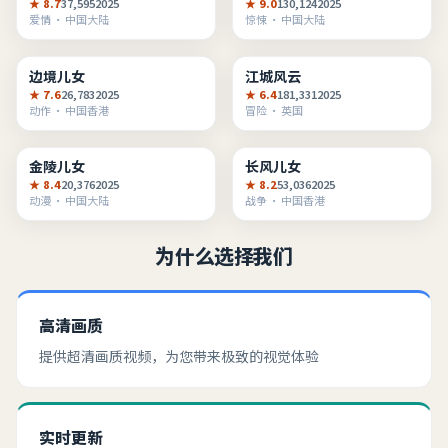
★
8.7
37,595
2025
★
9.0
130,124
2025
爱情
·
中国大陆
惊悚
·
中国大陆
42:46
37:17
独播
独播
边境儿女
江城风云
★
7.6
26,783
2025
★
6.4
181,331
2025
动作
·
中国香港
冒险
·
英国
50:23
43:33
完结
热播
金陵儿女
长风儿女
★
8.4
20,376
2025
★
8.2
53,036
2025
动漫
·
中国大陆
战争
·
中国香港
为什么选择我们
高清画质
提供超清画质视频，为您带来极致的视觉体验
实时更新