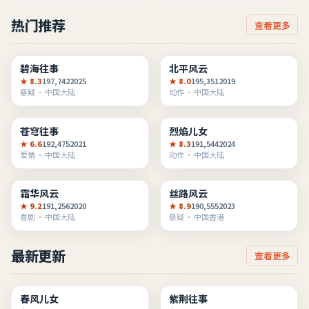
热门推荐
查看更多
37:20
50:39
院线
高分
碧海往事
北平风云
★
8.3
197,742
2025
★
8.0
195,351
2019
悬疑
·
中国大陆
动作
·
中国大陆
99:11
99:40
连载中
院线
苍穹往事
烈焰儿女
★
6.6
192,475
2021
★
8.3
191,544
2024
爱情
·
中国大陆
动作
·
中国大陆
95:23
60:49
高分
杜比
霜华风云
丝路风云
★
9.2
191,256
2020
★
8.9
190,555
2023
喜剧
·
中国大陆
悬疑
·
中国香港
最新更新
查看更多
99:38
46:56
连载中
4K
春风儿女
紫荆往事