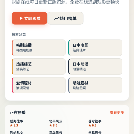
视剧在线
每日更新正版资源，免费在线追剧观影更畅快
立即观看
热门榜单
探索分类
韩剧热播
日本电影
韩国电视剧
经典佳片
热播综艺
日本动漫
爆笑综艺
动漫精选
爱情题材
悬疑题材
浪漫爱情
烧脑悬疑
正在热播
查看更多
碧海往事
北平风云
苍穹往事
★
8.3
★
8.0
★
6.6
烈焰儿女
霜华风云
丝路风云